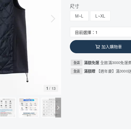
尺寸
M~L
L~XL
加入購物車
滿額免運
全館滿3000免運
全店
滿額贈
【週年慶】滿3000送
全店
1
/
13