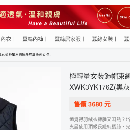
絲內衣丨
蠶絲內褲丨
蠶絲居家服丨
蠶絲女裝丨
蠶
裝飾帽束繩鋪絲棉蠶絲背心-XWK3YK176Z(黑灰)
極輕量女裝飾帽束繩
XWK3YK176Z(黑灰
售價
3680
元
總覺得羽絨衣擁腫又悶熱？
夾層使用頂級長纖純蠶絲，