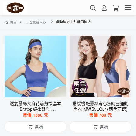
運動胸衣丨無鋼圈胸衣
首頁
... 女蠶絲內衣
透氣蠶絲女麻花前剪接基本
動感機能蠶絲背心無鋼圈運動
Bratop韻律背心-
內衣-MWB5LQ01(兩色可選)
WWF2HF0146(青花藍)
售價
1380
元
售價
780
元
選購
選購