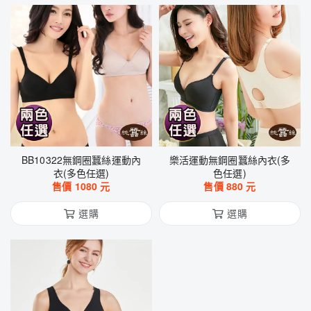
BB10322無鋼圈蠶絲運動內
樂活運動無鋼圈蠶絲內衣(多
衣(多色任選)
色任選)
售價
1080
元
售價
880
元
選購
選購