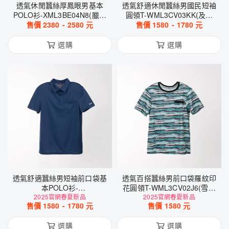
透氣休閒蠶絲厚鳳眼男基本
透氣舒適休閒蠶絲男國民短袖
POLO衫-XML3BE04N8(臘腸
圓領T-WML3CV03KK(及時
售價
寬條-丈青)
2380
-
2580
元
售價
雨紋-紫綠)
1580
-
1780
元
選購
選購
透氣舒適蠶絲男短袖前口袋基
透氣百搭蠶絲男前口袋羅紋印
本POLO衫-
花圓領T-WML3CV02J6(雪點
WML3CW0291(靛藍色)
2025官網春夏新品
2025官網春夏新品
橫紋-綠)
售價
1580
-
1780
元
售價
1580
元
選購
選購