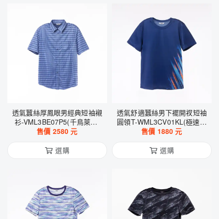
透氣蠶絲厚鳳眼男經典短袖襯
透氣舒適蠶絲男下襬開衩短袖
衫-VML3BE07P5(千鳥萊文-
圓領T-WML3CV01KL(極速幾
售價
藍)
2580
元
售價
何藍)
1880
元
選購
選購