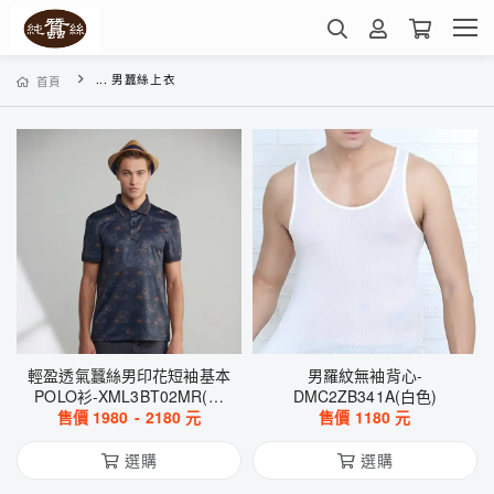
... 男蠶絲上衣
首頁
輕盈透氣蠶絲男印花短袖基本
男羅紋無袖背心-
POLO衫-XML3BT02MR(雷
DMC2ZB341A(白色)
售價
1980
達基地)
-
2180
元
售價
1180
元
選購
選購