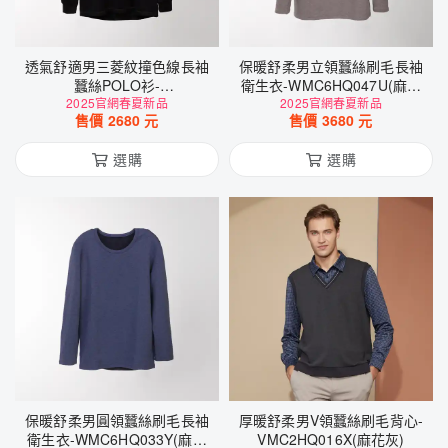
透氣舒適男三菱紋撞色線長袖
保暖舒柔男立領蠶絲刷毛長袖
蠶絲POLO衫-
衛生衣-WMC6HQ047U(麻花
WML6BP016A(素色黑)
2025官網春夏新品
2025官網春夏新品
咖啡)
售價
2680
元
售價
3680
元
選購
選購
保暖舒柔男圓領蠶絲刷毛長袖
厚暖舒柔男V領蠶絲刷毛背心-
衛生衣-WMC6HQ033Y(麻花
VMC2HQ016X(麻花灰)