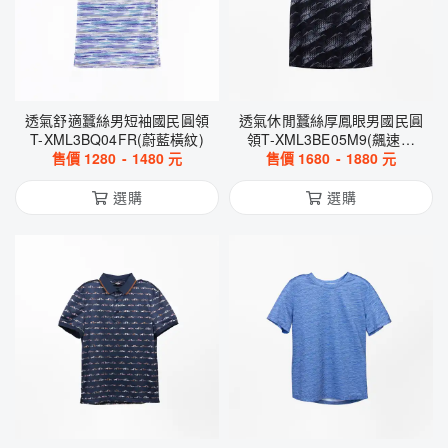
透氣舒適蠶絲男短袖國民圓領
透氣休閒蠶絲厚鳳眼男國民圓
T-XML3BQ04FR(蔚藍橫紋)
領T-XML3BE05M9(飆速斜
售價
1280
-
1480
元
售價
1680
紋-黑藍)
-
1880
元
選購
選購