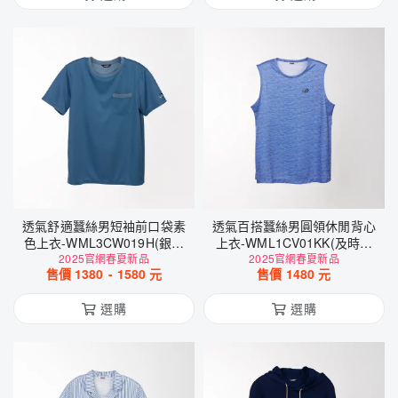
透氣舒適蠶絲男短袖前口袋素
透氣百搭蠶絲男圓領休閒背心
色上衣-WML3CW019H(銀湖
上衣-WML1CV01KK(及時雨
2025官網春夏新品
藍)
2025官網春夏新品
紋-紫綠)
售價
1380
-
1580
元
售價
1480
元
選購
選購