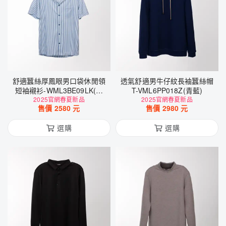
舒適蠶絲厚鳳眼男口袋休閒領
透氣舒適男牛仔紋長袖蠶絲帽
短袖襯衫-WML3BE09LK(丹
T-VML6PP018Z(青藍)
2025官網春夏新品
寧直條)
2025官網春夏新品
售價
2580
元
售價
2980
元
選購
選購