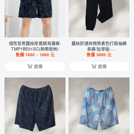
個性型男蠶絲厚鳳眼海灘褲-
蠶絲舒適休閒男素色打褶抽繩
TMP1BE01SC(熱帶雨林)
長褲/加厚版-
售價
1680
-
1880
元
WMP4CM016A(素色黑)
售價
3680
元
選購
選購