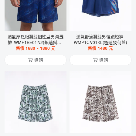
透氣厚鳳眼蠶絲個性型男海灘
透氣舒適蠶絲男慢跑短褲-
褲-WMP1BE01N2(飆速斜紋-
WMP1CV01KL(極速幾何藍)
售價
1680
藍)
-
1880
元
售價
1480
元
選購
選購