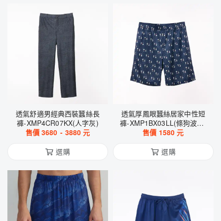
透氣舒適男經典西裝蠶絲長
透氣厚鳳眼蠶絲居家中性短
褲-XMP4CR07KX(人字灰)
褲-XMP1BX03LL(條狗波點-
售價
3680
-
3880
元
售價
紅)
1580
元
選購
選購