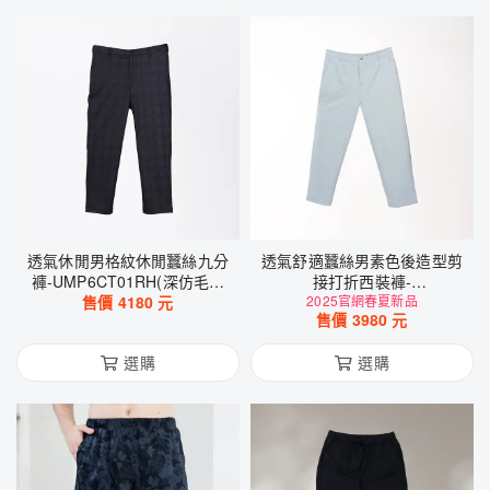
透氣休閒男格紋休閒蠶絲九分
透氣舒適蠶絲男素色後造型剪
褲-UMP6CT01RH(深仿毛呢
接打折西裝褲-
售價
格紋)
4180
元
WMP4CT0636(暴風灰)
2025官網春夏新品
售價
3980
元
選購
選購