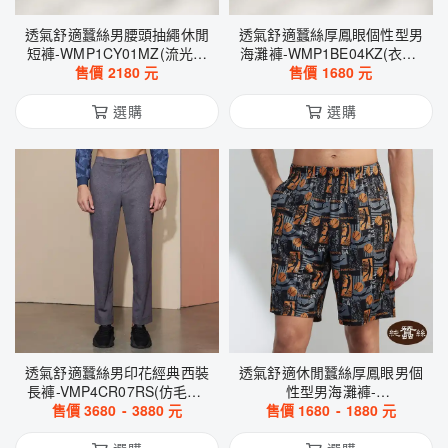
透氣舒適蠶絲男腰頭抽繩休閒
透氣舒適蠶絲厚鳳眼個性型男
短褲-WMP1CY01MZ(流光斜
海灘褲-WMP1BE04KZ(衣蝶-
售價
紋-海軍藍)
2180
元
售價
藍)
1680
元
選購
選購
透氣舒適蠶絲男印花經典西裝
透氣舒適休閒蠶絲厚鳳眼男個
長褲-VMP4CR07RS(仿毛呢-
性型男海灘褲-
售價
3680
灰)
-
3880
元
WMP1BE02MA(籃球)
售價
1680
-
1880
元