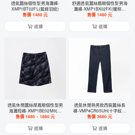
透氣蠶絲個性型男海灘褲-
舒適透氣蠶絲鳳眼個性型男海
XMP1BT02FL(藍綠羽紋)
灘褲-XMP1BX02FK(暖棕羽
售價
1480
元
售價
紋)
1480
元
選購
選購
透氣休閒蠶絲厚鳳眼個性型男
透氣休閒熟男款西裝蠶絲長
海灘短褲-XMP1BE02M9(飆
褲-VMP4CR05UH(十字紋仿
售價
速斜紋-黑藍)
1680
-
1880
元
售價
麻-丈青)
3680
元
選購
選購