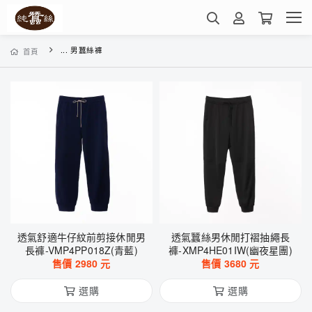
... 男蠶絲褲
首頁
透氣舒適牛仔紋前剪接休閒男
透氣蠶絲男休閒打褶抽繩長
長褲-VMP4PP018Z(青藍)
褲-XMP4HE01IW(幽夜星團)
售價
2980
元
售價
3680
元
選購
選購