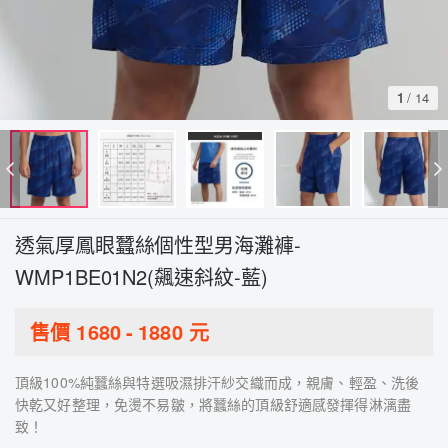
1
/
14
透氣厚鳳眼蠶絲個性型男海灘褲-
WMP1BE01N2(飆速斜紋-藍)
售價
1680
-
1880
元
頂級100%純蠶絲與特選吸濕排汗紗交織而成，親膚、輕盈、洗後
快乾又好整理，免燙不易皺，將蠶絲的頂級舒適感發揮得淋漓盡
致！