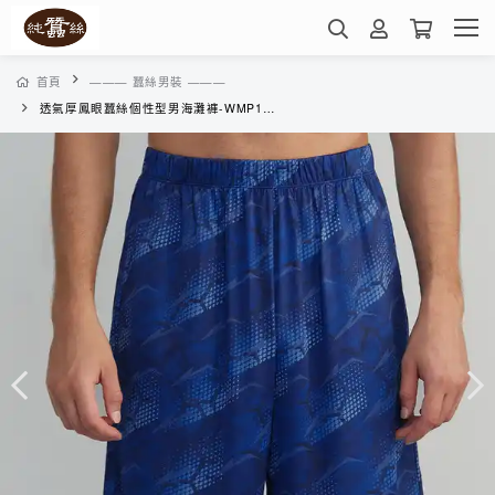
首頁
——— 蠶絲男裝 ———
透氣厚鳳眼蠶絲個性型男海灘褲-WMP1BE01N2(飆速斜紋-藍)