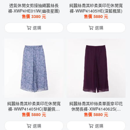
透氣休閒女剪接抽繩蠶絲長
純蠶絲喬其紗柔美印花休閒寬
褲-XWP4HE01IW(幽夜星團)
褲-WWP41405HE(深藍楓葉)
售價
3380
元
售價
5880
元
選購
選購
純蠶絲喬其紗柔美印花休閒寬
純蠶絲喬其紗絲柔單面穿印花
褲-WWP41405HC(華麗佩斯
休閒長褲-XWP414062S(紫
售價
利-紫)
5880
元
售價
檀)
5880
元
選購
選購