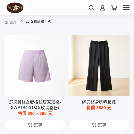
... 女蠶絲褲丨裙
首頁
舒適蠶絲女菱格紋居家短褲-
經典修身喇叭長褲
XWP1BO018O(玫瑰霧粉)
售價
3880
元
售價
800
-
880
元
選購
選購