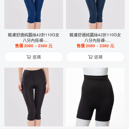
親膚舒適純蠶絲42針110G女
親膚舒適純蠶絲42針110G女
八分內搭褲-
八分內搭褲-
WWCAA30491(靛藍色)
售價
2080
-
2380
元
WWCAA3049M(午夜藍)
售價
2080
-
2380
元
選購
選購