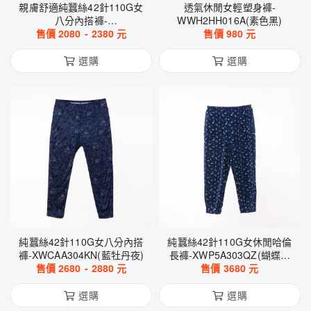
親膚舒適純蠶絲42針110G女
透氣休閒女輕塑身褲-
八分內搭褲-
WWH2HH016A(素色黑)
WWCAA3046A(素色黑)
售價
2080
-
2380
元
售價
980
元
選購
選購
純蠶絲42針110G女八分內搭
純蠶絲42針110G女休閒哈倫
褲-XWCAA304KN(藍牡丹夜)
長褲-XWP5A303QZ(蝴蝶紛
售價
2680
-
2880
元
售價
飛-深藍)
3680
元
選購
選購