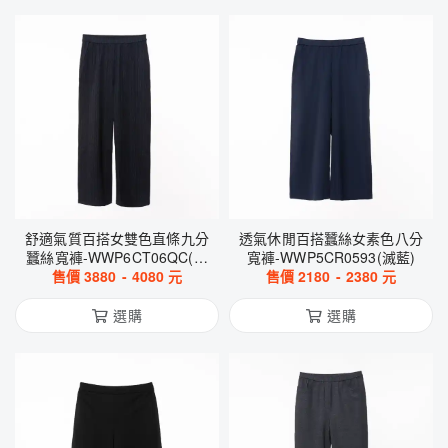
舒適氣質百搭女雙色直條九分
透氣休閒百搭蠶絲女素色八分
蠶絲寬褲-WWP6CT06QC(黑
寬褲-WWP5CR0593(滅藍)
售價
3880
灰)
-
4080
元
售價
2180
-
2380
元
選購
選購