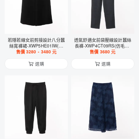
若隱若線女前剪接設計八分蠶
透氣舒適女前袋壓線設計蠶絲
絲寬褲裙-XWP5HE01IW(幽
長褲-XWP4CT09RS(仿毛呢-
售價
3280
夜星團)
-
3480
元
售價
灰)
3680
元
選購
選購