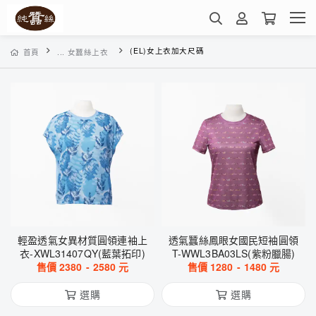
(EL)女上衣加大尺碼
首頁
... 女蠶絲上衣
輕盈透氣女異材質圓領連袖上
透氣蠶絲鳳眼女國民短袖圓領
衣-XWL31407QY(藍葉拓印)
T-WWL3BA03LS(紫粉臘腸)
售價
2380
-
2580
元
售價
1280
-
1480
元
選購
選購