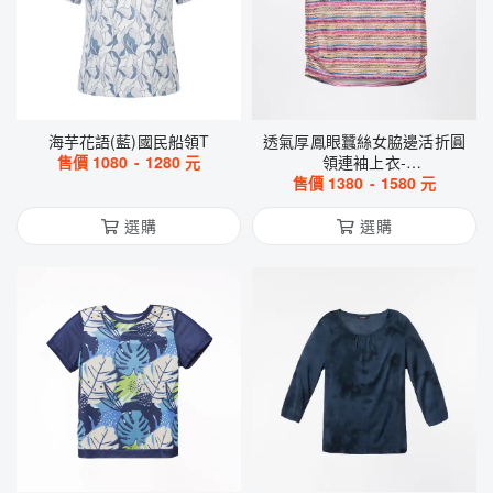
海芋花語(藍)國民船領T
透氣厚鳳眼蠶絲女脇邊活折圓
售價
1080
-
1280
元
領連袖上衣-
XWL3BX09NA(彩繪編織)
售價
1380
-
1580
元
選購
選購