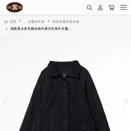
首頁
... 女蠶絲外套
夾絲保暖長袖外套
極輕量女素色鋪絲棉內裡印花兩件式蠶絲外套-XWK2YB016A(素色黑)