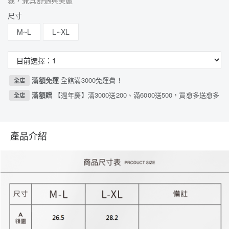
裁，兼具舒適與美麗
尺寸
M~L
L~XL
滿額免運
全館滿3000免運費！
全店
滿額贈
【週年慶】滿3000送200、滿6000送500，買愈多送愈多
全店
產品介紹