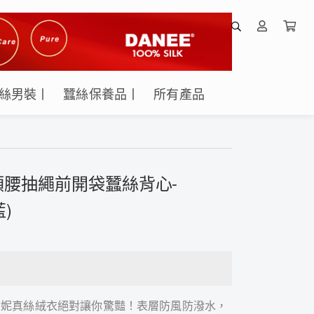
絲男裝丨
蠶絲保養品丨
所有產品
腰抽繩前開袋蠶絲背心-
藍)
岱妮真絲絨衣絕對讓你驚豔！表層防風防潑水，