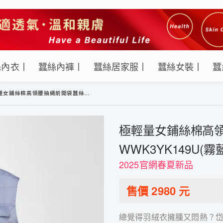
絲內衣丨
蠶絲內褲丨
蠶絲居家服丨
蠶絲女裝丨
蠶
鋪絲棉高領腰抽繩前開袋蠶絲背心-WWK3YK149U(霧藍)
極輕量女鋪絲棉高領
WWK3YK149U(霧
2025官網春夏新品
售價
2980
元
總覺得羽絨衣擁腫又悶熱？