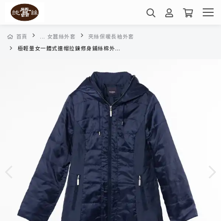
首頁
... 女蠶絲外套
夾絲保暖長袖外套
極輕量女一體式連帽拉鍊修身鋪絲棉外套-WWK2YK109R(深藍)