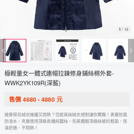
1
/
16
極輕量女一體式連帽拉鍊修身鋪絲棉外套-
WWK2YK109R(深藍)
售價
4680
-
4880
元
總覺得羽絨衣擁腫又悶熱？岱妮真絲絨衣絕對讓你驚豔！表層防風
防潑水，夾層使用頂級長纖純蠶絲，完美體驗頂級絲被的輕盈、恆
溫舒適、不悶熱！