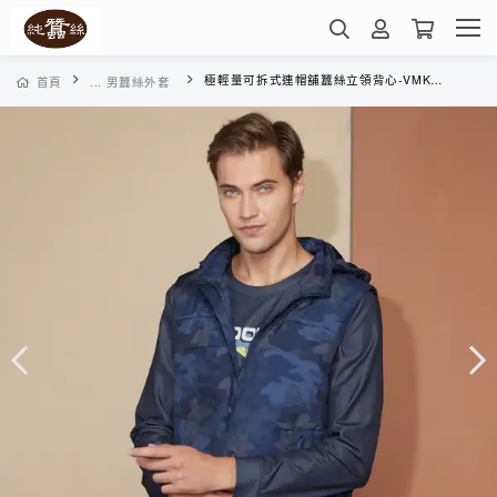
極輕量可拆式連帽舖蠶絲立領背心-VMK3YK04ND(中性迷彩)
首頁
... 男蠶絲外套