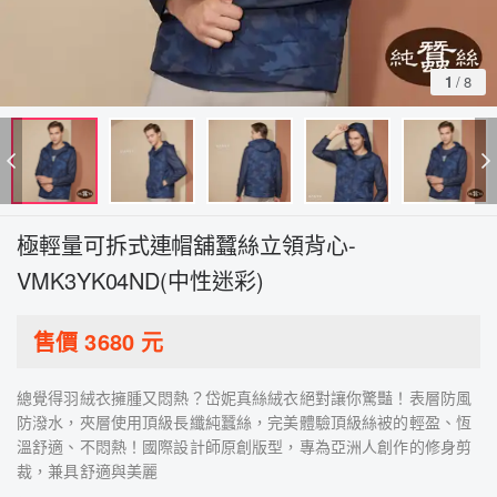
1
/
8
極輕量可拆式連帽舖蠶絲立領背心-
VMK3YK04ND(中性迷彩)
售價
3680
元
總覺得羽絨衣擁腫又悶熱？岱妮真絲絨衣絕對讓你驚豔！表層防風
防潑水，夾層使用頂級長纖純蠶絲，完美體驗頂級絲被的輕盈、恆
溫舒適、不悶熱！國際設計師原創版型，專為亞洲人創作的修身剪
裁，兼具舒適與美麗