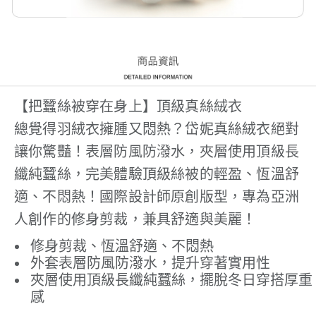
【把蠶絲被穿在身上】頂級真絲絨衣
總覺得羽絨衣擁腫又悶熱？岱妮真絲絨衣絕對
讓你驚豔！表層防風防潑水，夾層使用頂級長
纖純蠶絲，完美體驗頂級絲被的輕盈、恆溫舒
適、不悶熱！國際設計師原創版型，專為亞洲
人創作的修身剪裁，兼具舒適與美麗！
修身剪裁、恆溫舒適、不悶熱
外套表層防風防潑水，提升穿著實用性
夾層使用頂級長纖純蠶絲，擺脫冬日穿搭厚重
感