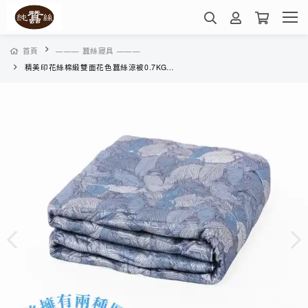
首頁
——— 蠶絲寢具 ———
精美印花絲棉緞雙面花色蠶絲涼被0.7KG-YHS38E01IF(藍羽夢)