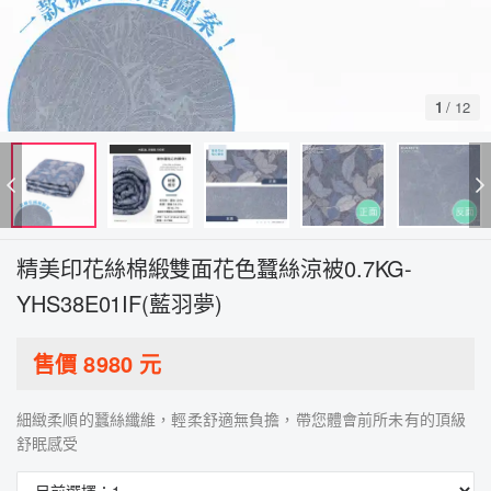
1
/
12
精美印花絲棉緞雙面花色蠶絲涼被0.7KG-
YHS38E01IF(藍羽夢)
售價
8980
元
細緻柔順的蠶絲纖維，輕柔舒適無負擔，帶您體會前所未有的頂級
舒眠感受