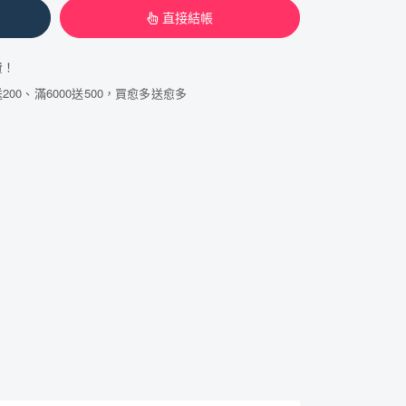
直接結帳
費！
200、滿6000送500，買愈多送愈多