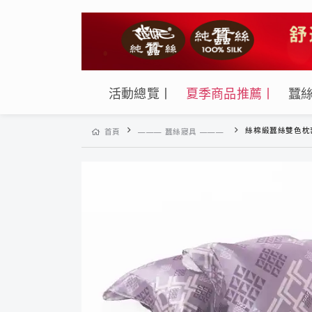
活動總覽丨
夏季商品推薦丨
蠶
絲棉緞蠶絲雙色枕套-YH
首頁
——— 蠶絲寢具 ———