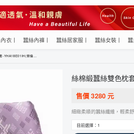
絲內衣丨
蠶絲內褲丨
蠶絲居家服丨
蠶絲女裝丨
蠶
A18E01IH(勞倫斯-豆沙)
絲棉緞蠶絲雙色枕套-Y
售價
3280
元
細緻柔順的蠶絲纖維，輕柔