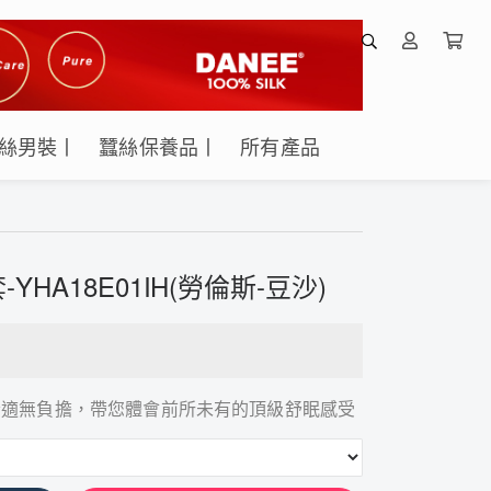
絲男裝丨
蠶絲保養品丨
所有產品
HA18E01IH(勞倫斯-豆沙)
舒適無負擔，帶您體會前所未有的頂級舒眠感受