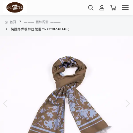
首頁
——— 蠶絲配件 ———
純蠶絲保暖絲拉絨圍巾-XYG0ZA014S(焦糖淡藍)