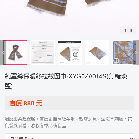
1
/
9
純蠶絲保暖絲拉絨圍巾-XYG0ZA014S(焦糖淡
藍)
售價
880
元
觸感細柔超保暖，質感更勝高級羊毛，親膚透氣，溫暖不刺癢，花
色質感耐看，春秋冬季必備良品