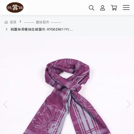
首頁
——— 蠶絲配件 ———
純蠶絲保暖絲拉絨圍巾-XYG0ZA011Y(紫丁香)