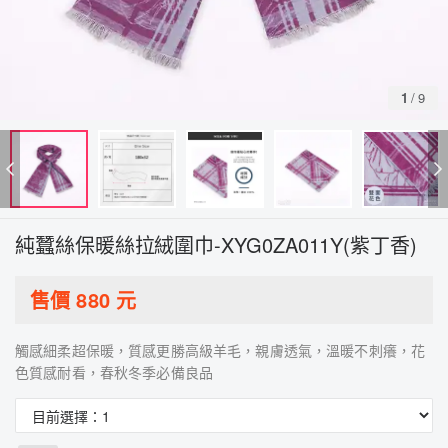
1
/
9
純蠶絲保暖絲拉絨圍巾-XYG0ZA011Y(紫丁香)
售價
880
元
觸感細柔超保暖，質感更勝高級羊毛，親膚透氣，溫暖不刺癢，花
色質感耐看，春秋冬季必備良品