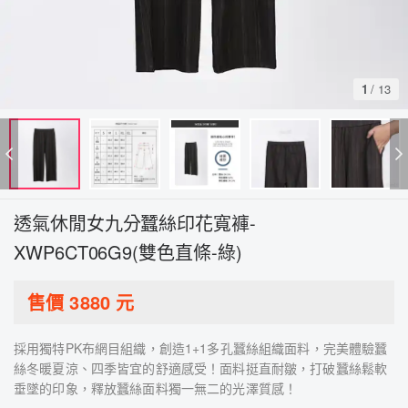
1
/
13
透氣休閒女九分蠶絲印花寬褲-
XWP6CT06G9(雙色直條-綠)
售價
3880
元
採用獨特PK布網目組織，創造1+1多孔蠶絲組織面料，完美體驗蠶
絲冬暖夏涼、四季皆宜的舒適感受！面料挺直耐皺，打破蠶絲鬆軟
垂墜的印象，釋放蠶絲面料獨一無二的光澤質感！