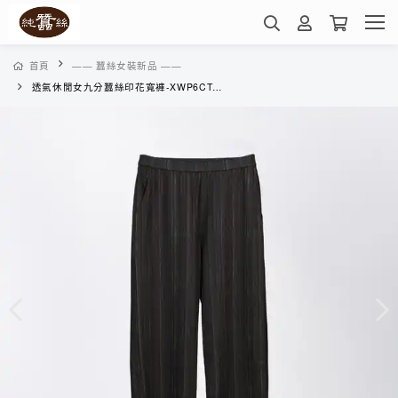
首頁
—— 蠶絲女裝新品 ——
透氣休閒女九分蠶絲印花寬褲-XWP6CT06G9(雙色直條-綠)