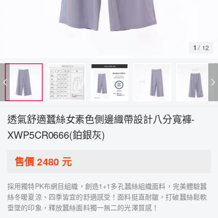
1
/
12
透氣舒適蠶絲女素色側邊織帶設計八分寬褲-
XWP5CR0666(鉑銀灰)
售價
2480
元
採用獨特PK布網目組織，創造1+1多孔蠶絲組織面料，完美體驗蠶
絲冬暖夏涼、四季皆宜的舒適感受！面料挺直耐皺，打破蠶絲鬆軟
垂墜的印象，釋放蠶絲面料獨一無二的光澤質感！