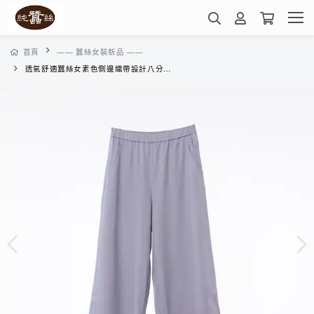
首頁
—— 蠶絲女裝新品 ——
透氣舒適蠶絲女素色側邊織帶設計八分寬褲-XWP5CR0666(鉑銀灰)