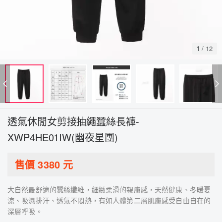
1
/
12
透氣休閒女剪接抽繩蠶絲長褲-
XWP4HE01IW(幽夜星團)
售價
3380
元
大自然最舒適的蠶絲纖維，細緻柔滑的親膚感，天然健康、冬暖夏
涼、吸濕排汗、透氣不悶熱，有如人體第二層肌膚感受自由自在的
深層呼吸。