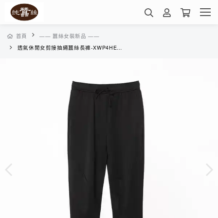
首頁
—— 蠶絲女裝新品 ——
透氣休閒女剪接抽繩蠶絲長褲-XWP4HE01IW(幽夜星團)