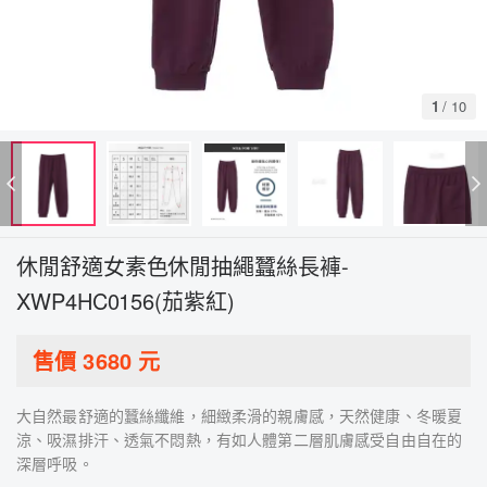
1
/
10
休閒舒適女素色休閒抽繩蠶絲長褲-
XWP4HC0156(茄紫紅)
售價
3680
元
大自然最舒適的蠶絲纖維，細緻柔滑的親膚感，天然健康、冬暖夏
涼、吸濕排汗、透氣不悶熱，有如人體第二層肌膚感受自由自在的
深層呼吸。