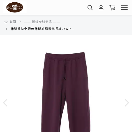
首頁
—— 蠶絲女裝新品 ——
休閒舒適女素色休閒抽繩蠶絲長褲-XWP4HC0156(茄紫紅)