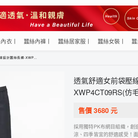
絲內衣丨
蠶絲內褲丨
蠶絲居家服丨
蠶絲女裝丨
蠶
-XWP4CT09RS(仿毛呢-灰)
透氣舒適女前袋壓線
XWP4CT09RS(仿
售價
3680
元
採用獨特PK布網目組織，創
涼、四季皆宜的舒適感受！