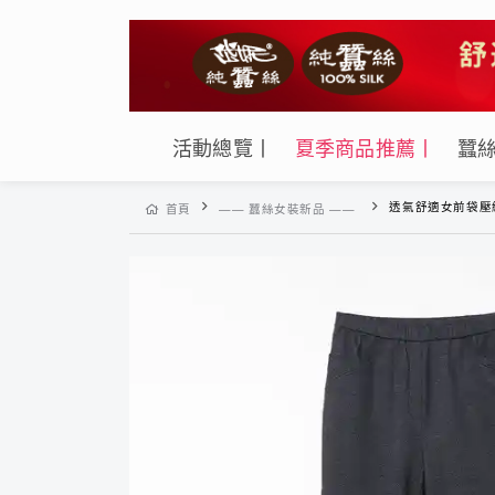
活動總覽丨
夏季商品推薦丨
蠶
透氣舒適女前袋壓線設計蠶絲長褲
首頁
—— 蠶絲女裝新品 ——