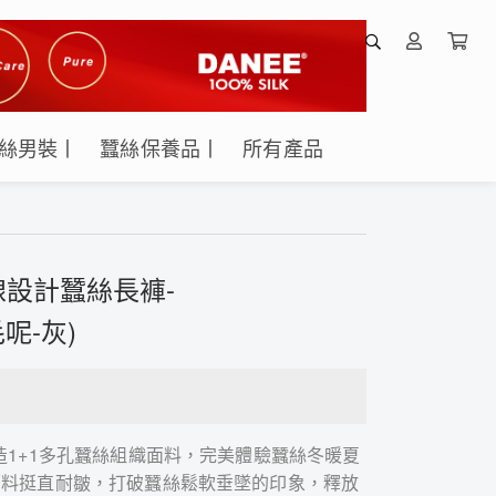
絲男裝丨
蠶絲保養品丨
所有產品
設計蠶絲長褲-
毛呢-灰)
造1+1多孔蠶絲組織面料，完美體驗蠶絲冬暖夏
面料挺直耐皺，打破蠶絲鬆軟垂墜的印象，釋放