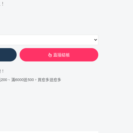
感！
直接結帳
費！
200、滿6000送500，買愈多送愈多