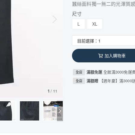
蠶絲面料獨一無二的光澤質
尺寸
L
XL
加入購物車
滿額免運
全館滿3000免運
全店
滿額贈
【週年慶】滿3000送
全店
1
/
11