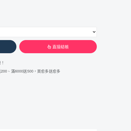
直接結帳
費！
200、滿6000送500，買愈多送愈多