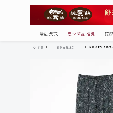
活動總覽丨
夏季商品推薦丨
蠶
純蠶絲42針110G女腰頭綁繩休
首頁
—— 蠶絲女裝新品 ——