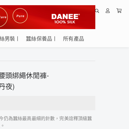
絲男裝丨
蠶絲保養品丨
所有產品
女腰頭綁繩休閒褲-
牡丹夜)
，至今仍為蠶絲最高最細的針數，完美詮釋頂級蠶
性。