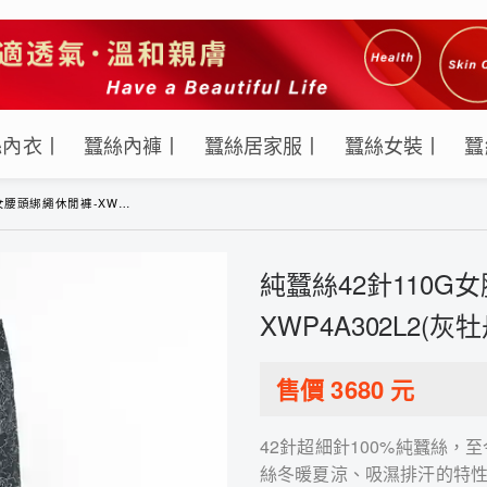
絲內衣丨
蠶絲內褲丨
蠶絲居家服丨
蠶絲女裝丨
蠶
閒褲-XWP4A302L2(灰牡丹夜)
純蠶絲42針110G
XWP4A302L2(灰
售價
3680
元
42針超細針100%純蠶絲
絲冬暖夏涼、吸濕排汗的特