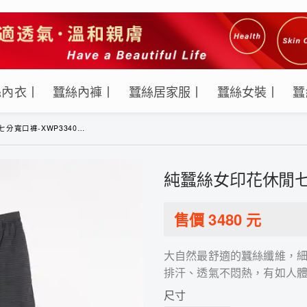
絲內衣丨
蠶絲內褲丨
蠶絲居家服丨
蠶絲女裝丨
蠶
褲-XWP33401RA(紫杏)
純蠶絲女印花休閒七分
售價
3480
元
大自然最舒適的蠶絲纖維，
排汗、透氣不悶熱，有如人
尺寸