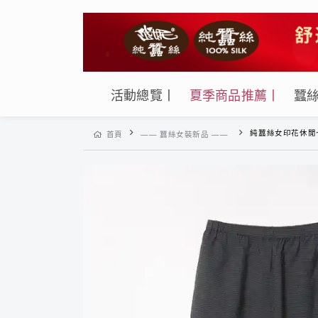
活動總覽丨
夏季商品推薦丨
蠶
純蠶絲女印花休閒七分寬口
首頁
—— 蠶絲女裝新品 ——