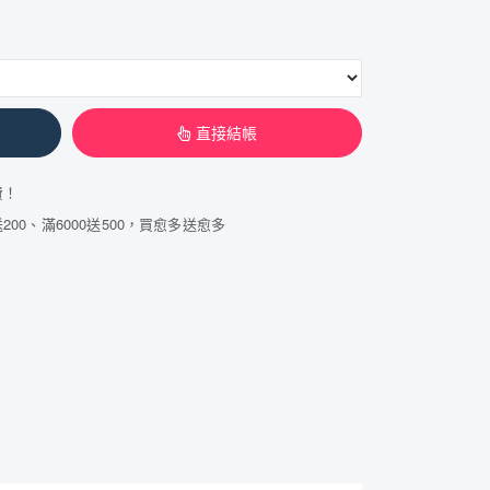
直接結帳
費！
200、滿6000送500，買愈多送愈多