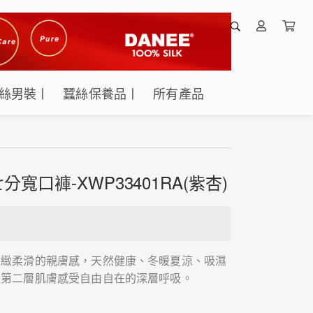
絲男裝丨
蠶絲保養品丨
所有產品
寬口褲-XWP33401RA(紫杏)
細緻柔滑的親膚感，天然健康、冬暖夏涼、吸濕
體第二層肌膚感受自由自在的深層呼吸。