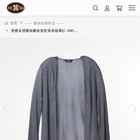
首頁
—— 蠶絲女裝新品 ——
舒適百搭蠶絲羅紋造型領長袖罩衫-XWL7E2016H(蒼灰)