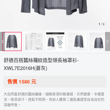
1
/
9
舒適百搭蠶絲羅紋造型領長袖罩衫-
XWL7E2016H(蒼灰)
售價
1580
元
大自然最舒適的蠶絲纖維，細緻柔滑的親膚感，天然健康、冬暖夏
涼、吸濕排汗、透氣不悶熱，有如人體第二層肌膚感受自由自在的
深層呼吸。