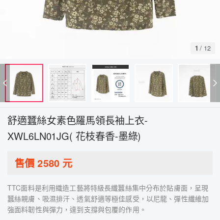
1
/
12
舒適蠶絲女素色羅馬領長袖上衣-
XWL6LN01JG( 花枝春香-墨綠)
售價
2580
元
TTC面料是利用織造工藝將特級長纖蠶絲集中分布於貼膚面，呈現
蠶絲親膚、吸濕排汗、透氣舒適等極佳感受，以尼龍、彈性纖維加
強面料韌性與彈力，達到支撐與包覆的作用。