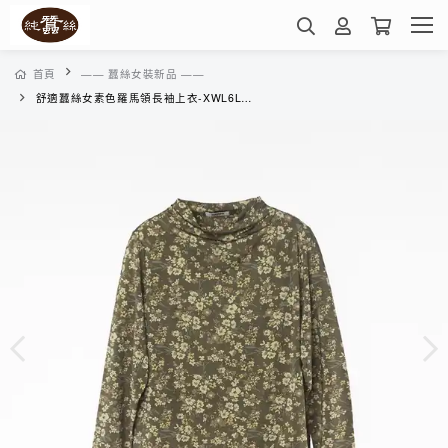
首頁
—— 蠶絲女裝新品 ——
舒適蠶絲女素色羅馬領長袖上衣-XWL6LN01JG( 花枝春香-墨綠)