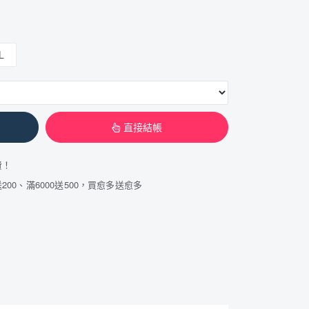
。
L
直接結帳
費！
200、滿6000送500，買愈多送愈多