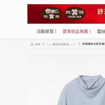
活動總覽丨
夏季商品推薦丨
蠶
舒適蠶絲女素色羅馬領長袖上
首頁
—— 蠶絲女裝新品 ——