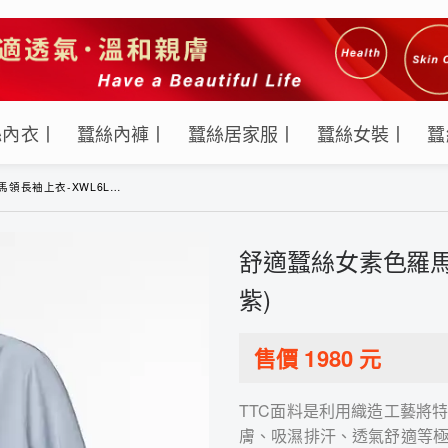
絲內衣丨
蠶絲內褲丨
蠶絲居家服丨
蠶絲女裝丨
蠶
衣-XWL6LN016B(灰紫)
舒適蠶絲女素色羅馬領
紫)
售價
1980
元
TTC面料是利用織造工藝將
膚、吸濕排汗、透氣舒適等