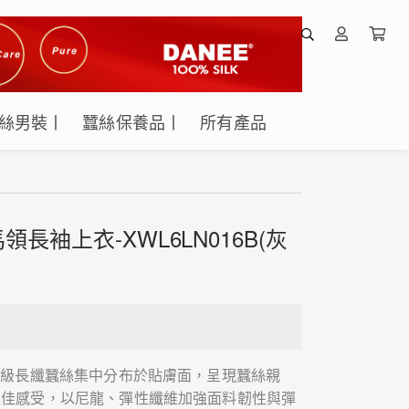
絲男裝丨
蠶絲保養品丨
所有產品
長袖上衣-XWL6LN016B(灰
特級長纖蠶絲集中分布於貼膚面，呈現蠶絲親
極佳感受，以尼龍、彈性纖維加強面料韌性與彈