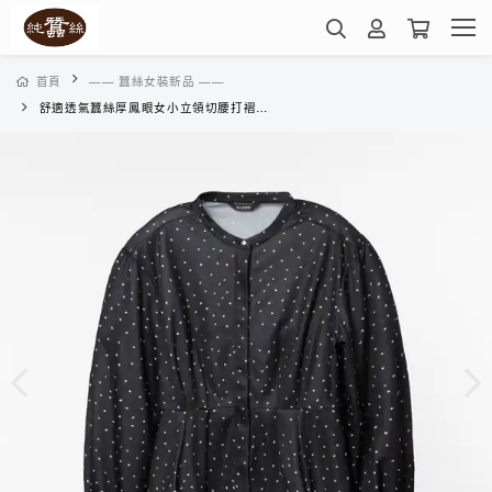
首頁
—— 蠶絲女裝新品 ——
舒適透氣蠶絲厚鳳眼女小立領切腰打褶長袖上衣-XWL6BE17JH(小方糖-黑)