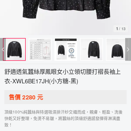
1
/
13
舒適透氣蠶絲厚鳳眼女小立領切腰打褶長袖上
衣-XWL6BE17JH(小方糖-黑)
售價
2280
元
頂級100%純蠶絲與特選吸濕排汗紗交織而成，親膚、輕盈、洗後
快乾又好整理，免燙不易皺，將蠶絲的頂級舒適感發揮得淋漓盡
致！