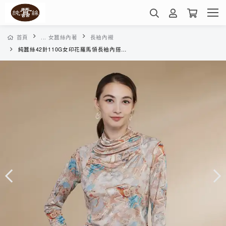
首頁
... 女蠶絲內著
長袖內襯
純蠶絲42針110G女印花羅馬領長袖內搭上衣-XWL6A302G8(理想大地)