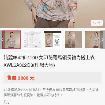
1
/
11
純蠶絲42針110G女印花羅馬領長袖內搭上衣-
XWL6A302G8(理想大地)
售價
3080
元
42針超細針100%純蠶絲，至今仍為蠶絲最高最細的針數，完美詮
釋頂級蠶絲冬暖夏涼、吸濕排汗的特性。
尺寸