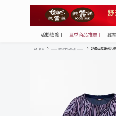
活動總覽丨
夏季商品推薦丨
蠶
舒適透氣蠶絲厚鳳眼女圓領短版七分袖上
首頁
—— 蠶絲女裝新品 ——