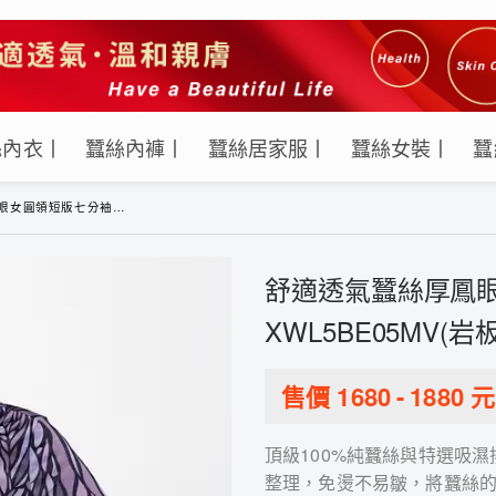
絲內衣丨
蠶絲內褲丨
蠶絲居家服丨
蠶絲女裝丨
蠶
衣-XWL5BE05MV(岩板迷彩-黛粉)
舒適透氣蠶絲厚鳳眼
XWL5BE05MV(岩
售價
1680
-
1880
元
頂級100%純蠶絲與特選吸
整理，免燙不易皺，將蠶絲