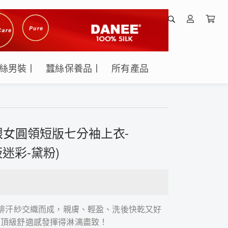
絲男裝丨
蠶絲保養品丨
所有產品
女圓領短版七分袖上衣-
板迷彩-黛粉)
濕排汗紗交織而成，親膚、輕盈、洗後快乾又好
的頂級舒適感發揮得淋漓盡致！