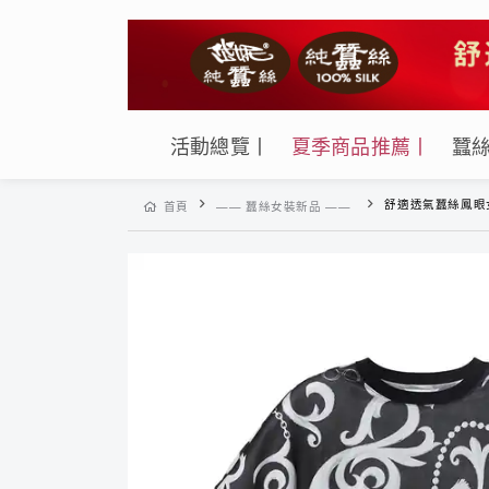
活動總覽丨
夏季商品推薦丨
蠶
舒適透氣蠶絲鳳眼女拼接撞色羅紋圓領休
首頁
—— 蠶絲女裝新品 ——