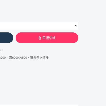
直接結帳
費！
200、滿6000送500，買愈多送愈多