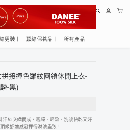
絲男裝丨
蠶絲保養品丨
所有產品
拼接撞色羅紋圓領休閒上衣-
麟-黑)
濕排汗紗交織而成，親膚、輕盈、洗後快乾又好
的頂級舒適感發揮得淋漓盡致！