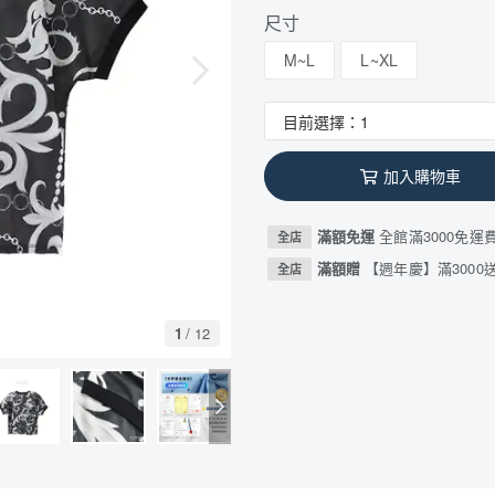
尺寸
M~L
L~XL
加入購物車
滿額免運
全館滿3000免運
全店
滿額贈
【週年慶】滿3000送
全店
1
/
12