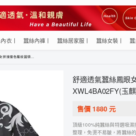
絲內衣丨
蠶絲內褲丨
蠶絲居家服丨
蠶絲女裝丨
蠶
閒上衣-XWL4BA02FY(玉麒麟-黑)
舒適透氣蠶絲鳳眼女
XWL4BA02FY(玉麒
售價
1880
元
頂級100%純蠶絲與特選吸
整理，免燙不易皺，將蠶絲