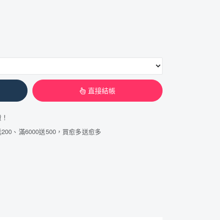
直接結帳
費！
200、滿6000送500，買愈多送愈多