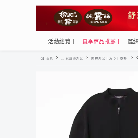
活動總覽丨
夏季商品推薦丨
蠶
首頁
... 女蠶絲外套
開襟外套丨背心丨罩衫