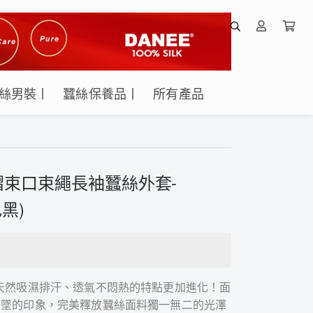
絲男裝丨
蠶絲保養品丨
所有產品
束口束繩長袖蠶絲外套-
色黑)
天然吸濕排汗、透氣不悶熱的特點更加進化！面
垂墜的印象，完美釋放蠶絲面料獨一無二的光澤