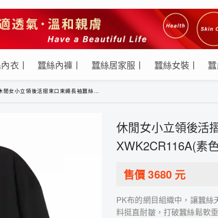
絲內衣丨
蠶絲內褲丨
蠶絲居家服丨
蠶絲女裝丨
蠶
休閒女小立領後活摺束口束繩長袖蠶絲外套-XWK2CR116A(素色黑)
休閒女小立領後活摺
XWK2CR116A(素
售價
3680
元
PK布的網目組織中，讓蠶絲
料挺直耐皺，打破蠶絲鬆軟