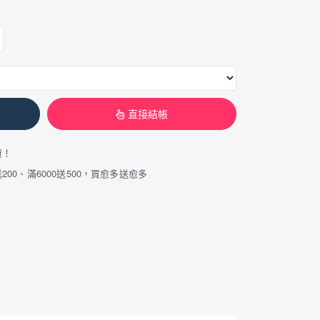
直接結帳
費！
200、滿6000送500，買愈多送愈多