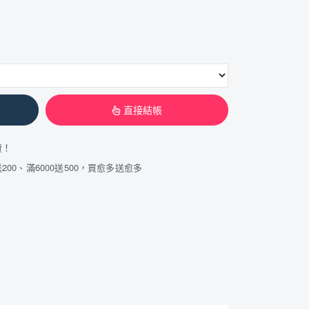
直接結帳
費！
200、滿6000送500，買愈多送愈多