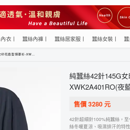
絲內衣丨
蠶絲內褲丨
蠶絲居家服丨
蠶絲女裝丨
蠶
罩衫-XWK2A401RO(夜藍翅紋)
純蠶絲42針145G
XWK2A401RO(夜
售價
3280
元
42針超細針100%純蠶絲
絲冬暖夏涼、吸濕排汗的特