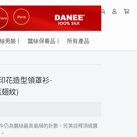
絲男裝丨
蠶絲保養品丨
所有產品
女印花造型領罩衫-
藍翅紋)
，至今仍為蠶絲最高最細的針數，完美詮釋頂級蠶
性。