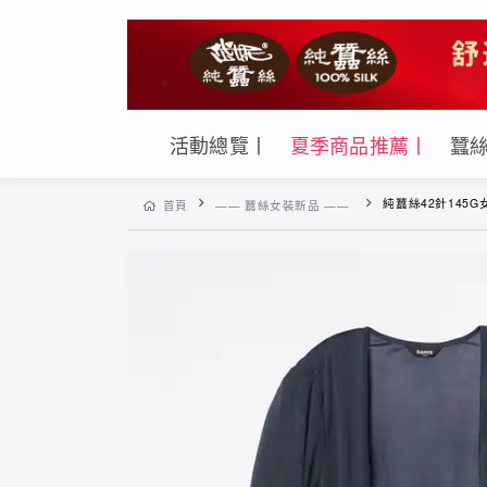
活動總覽丨
夏季商品推薦丨
蠶
純蠶絲42針145G女印花造型領
首頁
—— 蠶絲女裝新品 ——