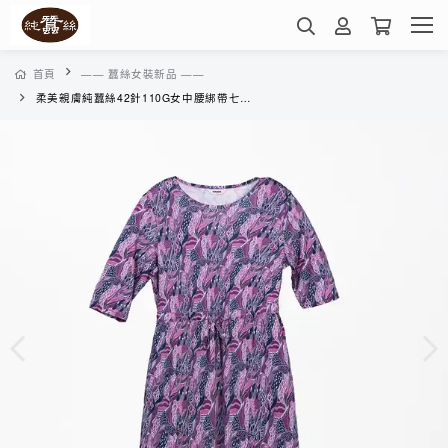
首頁
—— 蠶絲女裝新品 ——
柔美親膚純蠶絲42針110G女中腰綁帶七分袖洋裝-XWD4A306NN(美人魚-粉)