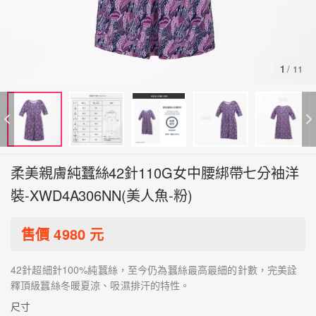
1
/
11
柔美親膚純蠶絲42針110G女中腰綁帶七分袖洋
裝-XWD4A306NN(美人魚-粉)
售價
4980
元
42針超細針100%純蠶絲，至今仍為蠶絲最高最細的針數，完美詮
釋頂級蠶絲冬暖夏涼、吸濕排汗的特性。
尺寸