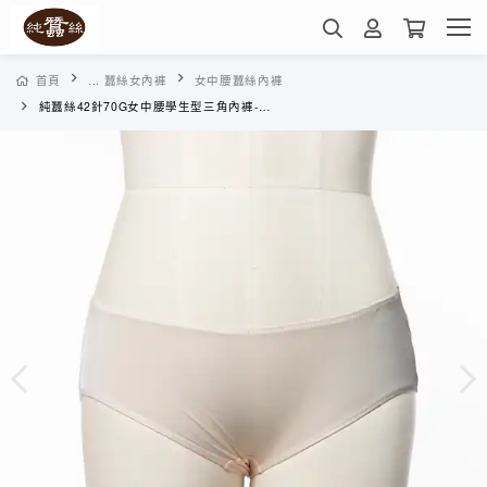
首頁
... 蠶絲女內褲
女中腰蠶絲內褲
純蠶絲42針70G女中腰學生型三角內褲-XWA1A1028A(膚色)