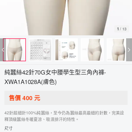
1
/
13
純蠶絲42針70G女中腰學生型三角內褲-
XWA1A1028A(膚色)
售價
400
元
42針超細針100%純蠶絲，至今仍為蠶絲最高最細的針數，完美詮
釋頂級蠶絲冬暖夏涼、吸濕排汗的特性。
尺寸