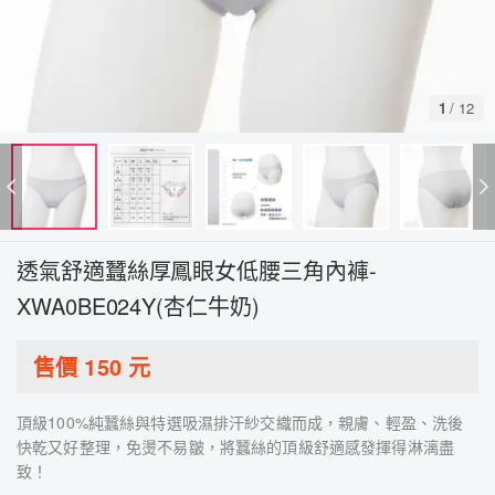
1
/
12
透氣舒適蠶絲厚鳳眼女低腰三角內褲-
XWA0BE024Y(杏仁牛奶)
售價
150
元
頂級100%純蠶絲與特選吸濕排汗紗交織而成，親膚、輕盈、洗後
快乾又好整理，免燙不易皺，將蠶絲的頂級舒適感發揮得淋漓盡
致！