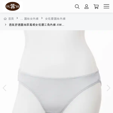
首頁
... 蠶絲女內褲
女低腰蠶絲內褲
透氣舒適蠶絲厚鳳眼女低腰三角內褲-XWA0BE024Y(杏仁牛奶)