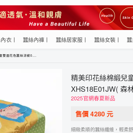
絲內衣丨
蠶絲內褲丨
蠶絲居家服丨
蠶絲女裝丨
蠶
.3kg-XHS18E01JW( 森林派對)
精美印花絲棉緞兒童雙
XHS18E01JW( 森
2025官網春夏新品
售價
4280
元
細緻柔順的蠶絲纖維，輕柔