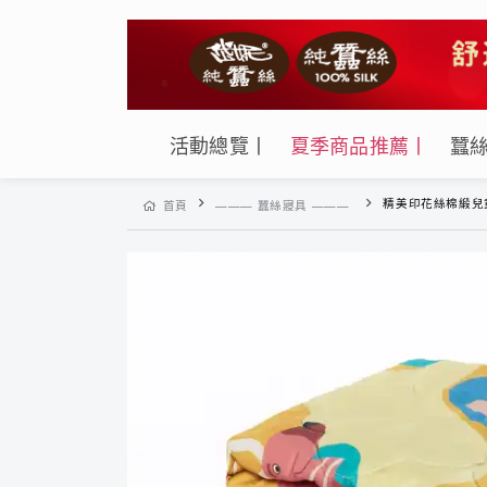
活動總覽丨
夏季商品推薦丨
蠶
精美印花絲棉緞兒童雙面花色蠶絲涼被0
首頁
——— 蠶絲寢具 ———