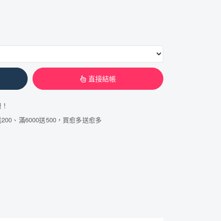
直接結帳
費！
200、滿6000送500，買愈多送愈多