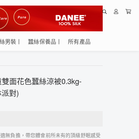
絲男裝丨
蠶絲保養品丨
所有產品
面花色蠶絲涼被0.3kg-
林派對)
舒適無負擔，帶您體會前所未有的頂級舒眠感受