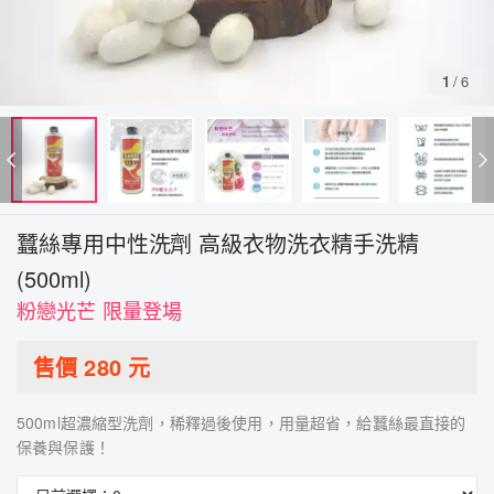
1
/
6
蠶絲專用中性洗劑 高級衣物洗衣精手洗精
(500ml)
粉戀光芒 限量登場
售價
280
元
500ml超濃縮型洗劑，稀釋過後使用，用量超省，給蠶絲最直接的
保養與保護！