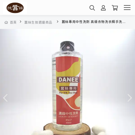
蠶絲專用中性洗劑 高級衣物洗衣精手洗精 (500ml)
首頁
蠶絲生技週邊商品