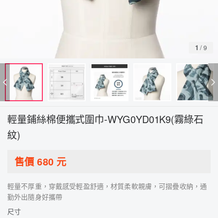
1
/
9
輕量鋪絲棉便攜式圍巾-WYG0YD01K9(霧綠石
紋)
售價
680
元
輕量不厚重，穿戴感受輕盈舒適，材質柔軟親膚，可摺疊收納，通
勤外出隨身好攜帶
尺寸