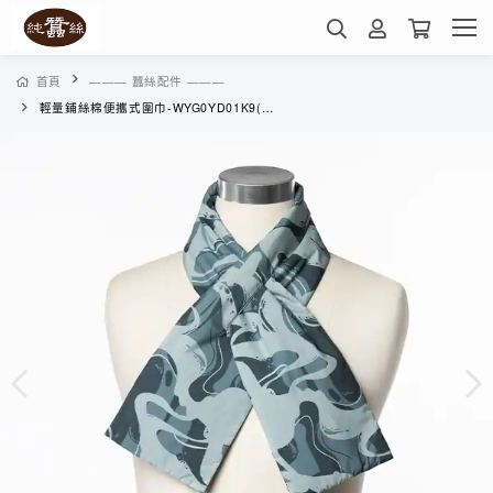
首頁
——— 蠶絲配件 ———
輕量鋪絲棉便攜式圍巾-WYG0YD01K9(霧綠石紋)