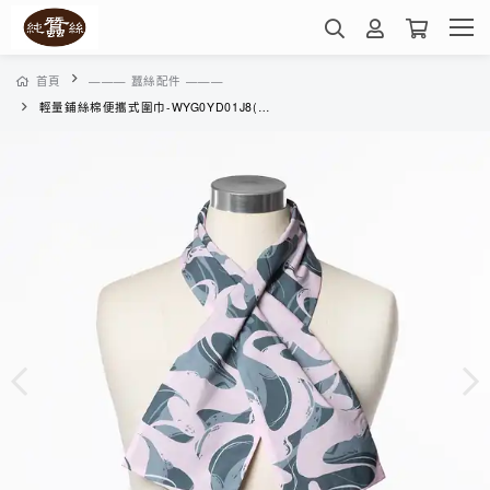
首頁
——— 蠶絲配件 ———
輕量鋪絲棉便攜式圍巾-WYG0YD01J8(柔粉石紋)