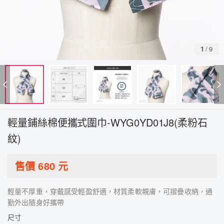
1
/
9
輕量鋪絲棉便攜式圍巾-WYG0YD01J8(柔粉石
紋)
售價
680
元
輕量不厚重，穿戴感受輕盈舒適，材質柔軟親膚，可摺疊收納，通
勤外出隨身好攜帶
尺寸