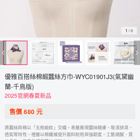
1
/
6
優雅百搭絲棉緞蠶絲方巾-WYC01901J3(氣黛幽
蘭-千鳥版)
2025官網春夏新品
售價
680
元
將蠶絲與棉以「五枚緞紋」交織，表層展現蠶絲親膚、吸濕排濕、
透氣等特性，裡層以棉纖維提升面料耐用與強韌度，工藝細膩、質