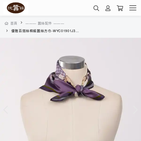
首頁
——— 蠶絲配件 ———
優雅百搭絲棉緞蠶絲方巾-WYC01901J3(氣黛幽蘭-千鳥版)