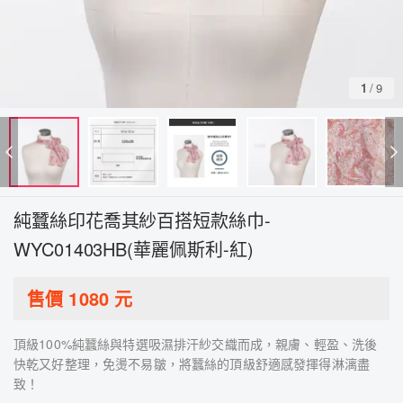
1
/
9
純蠶絲印花喬其紗百搭短款絲巾-
WYC01403HB(華麗佩斯利-紅)
售價
1080
元
頂級100%純蠶絲與特選吸濕排汗紗交織而成，親膚、輕盈、洗後
快乾又好整理，免燙不易皺，將蠶絲的頂級舒適感發揮得淋漓盡
致！