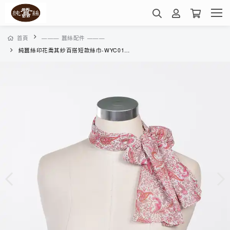
首頁
——— 蠶絲配件 ———
純蠶絲印花喬其紗百搭短款絲巾-WYC01403HB(華麗佩斯利-紅)