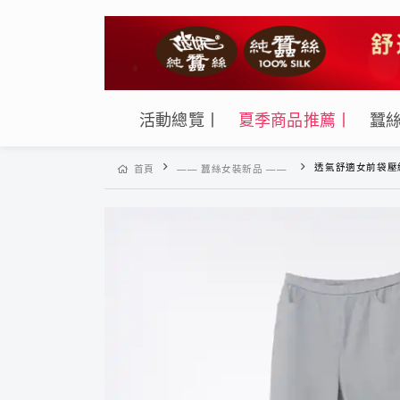
活動總覽丨
夏季商品推薦丨
蠶
透氣舒適女前袋壓線設計蠶絲長
首頁
—— 蠶絲女裝新品 ——