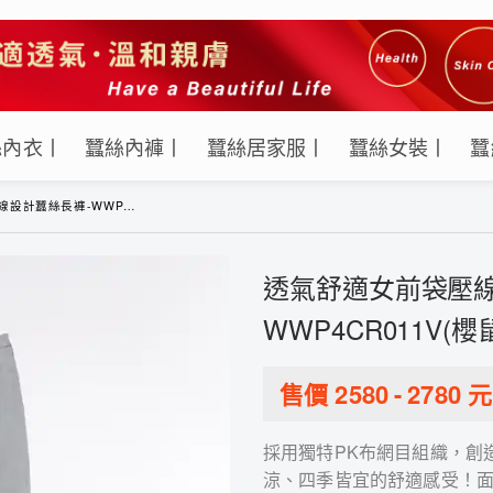
絲內衣丨
蠶絲內褲丨
蠶絲居家服丨
蠶絲女裝丨
蠶
褲-WWP4CR011V(櫻鼠卡其)
透氣舒適女前袋壓線
WWP4CR011V(櫻
售價
2580
-
2780
元
採用獨特PK布網目組織，創
涼、四季皆宜的舒適感受！