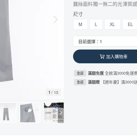
蠶絲面料獨一無二的光澤質
尺寸
M
L
XL
EL
加入購物車
滿額免運
全館滿3000免運
全店
滿額贈
【週年慶】滿3000送
全店
1
/
13