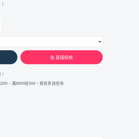
感！
直接結帳
費！
200、滿6000送500，買愈多送愈多