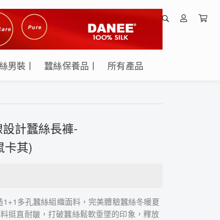
絲男裝丨
蠶絲保養品丨
所有產品
設計蠶絲長褲-
鼠卡其)
造1+1多孔蠶絲組織面料，完美體驗蠶絲冬暖夏
面料挺直耐皺，打破蠶絲鬆軟垂墜的印象，釋放