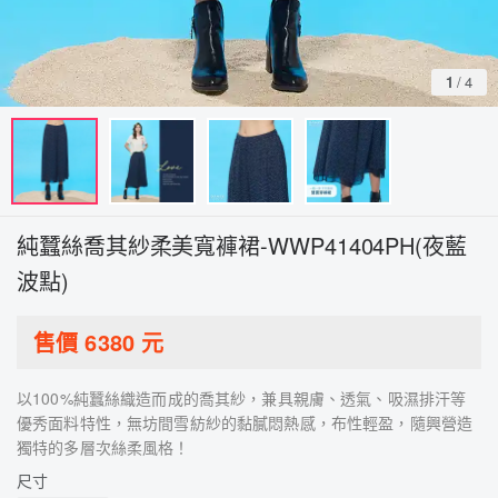
1
/
4
純蠶絲喬其紗柔美寬褲裙-WWP41404PH(夜藍
波點)
售價
6380
元
以100%純蠶絲織造而成的喬其紗，兼具親膚、透氣、吸濕排汗等
優秀面料特性，無坊間雪紡紗的黏膩悶熱感，布性輕盈，隨興營造
獨特的多層次絲柔風格！
尺寸