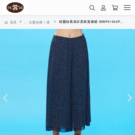
純蠶絲喬其紗柔美寬褲裙-WWP41404PH(夜藍波點)
首頁
... 女蠶絲褲丨裙