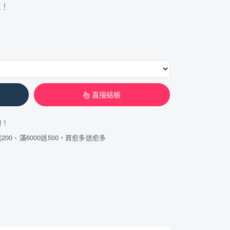
感！
直接結帳
費！
200、滿6000送500，買愈多送愈多