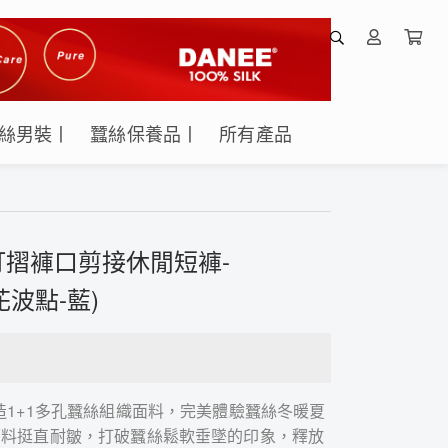
絲男裝丨
蠶絲保養品丨
所有產品
摺褲口剪接休閒短褲-
花波點-藍)
造1+1多孔蠶絲組織面料，完美體驗蠶絲冬暖夏
面料挺直耐皺，打破蠶絲鬆軟垂墜的印象，釋放