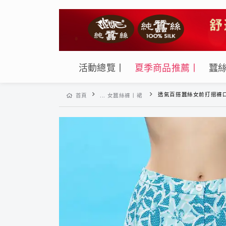
活動總覽丨
夏季商品推薦丨
蠶
透氣百搭蠶絲女前打摺褲口剪接休閒短褲-WWP1CR
首頁
... 女蠶絲褲丨裙