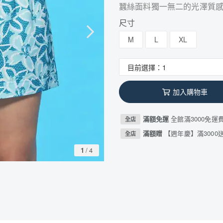
蠶絲面料獨一無二的光澤質
尺寸
M
L
XL
加入購物車
滿額免運
全館滿3000免運
全店
滿額贈
【週年慶】滿3000送
全店
1
/
4