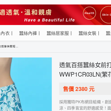
絲內衣丨
蠶絲內褲丨
蠶絲居家服丨
蠶絲女裝丨
蠶
03LN(繁花波點-藍)
透氣百搭蠶絲女前打
WWP1CR03LN(繁
售價
2380
元
採用獨特PK布網目組織，創
涼、四季皆宜的舒適感受！