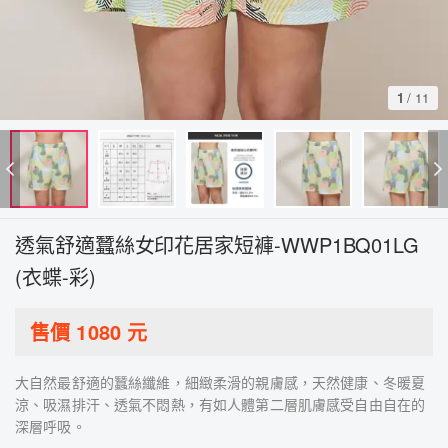
1
/
11
透氣舒適蠶絲女印花居家短褲-WWP1BQ01LG
(衣蝶-彩)
售價
1080
元
大自然最舒適的蠶絲纖維，細緻柔滑的親膚感，天然健康、冬暖夏
涼、吸濕排汗、透氣不悶熱，有如人體第二層肌膚感受自由自在的
深層呼吸。