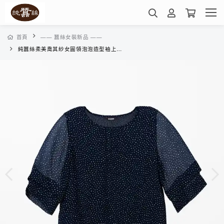
首頁
—— 蠶絲女裝新品 ——
純蠶絲柔美喬其紗女圓領泡泡造型袖上衣-WWL81404PH(夜藍波點)