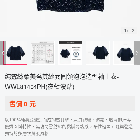
1
/
12
純蠶絲柔美喬其紗女圓領泡泡造型袖上衣-
WWL81404PH(夜藍波點)
售價
0
元
以100%純蠶絲織造而成的喬其紗，兼具親膚、透氣、吸濕排汗等
優秀面料特性，無坊間雪紡紗的黏膩悶熱感，布性輕盈，隨興營造
獨特的多層次絲柔風格！