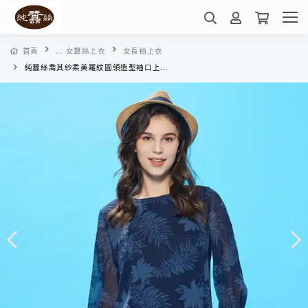
首頁
... 女蠶絲上衣
女長袖上衣
純蠶絲喬其紗柔美羅紋圓領造型袖口上衣-WWL81402HE(墨色楓葉-深藍)