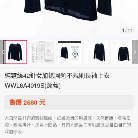
1
/
11
純蠶絲42針女加捻圓領不規則長袖上衣-
WWL6A4019S(深藍)
售價
2680
元
大自然最舒適的蠶絲纖維，細緻柔滑的親膚感，天然健康、冬暖夏
涼、吸濕排汗、透氣不悶熱，有如人體第二層肌膚感受自由自在的
深層呼吸。