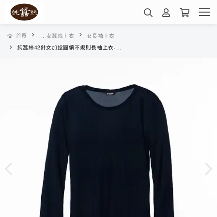
首頁
... 女蠶絲上衣
女長袖上衣
純蠶絲42針女加捻圓領不規則長袖上衣-WWL6A4019S(深藍)