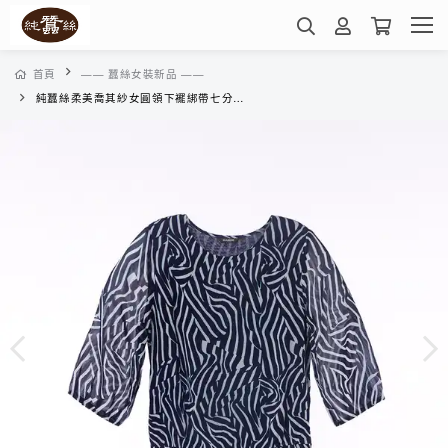
首頁
—— 蠶絲女裝新品 ——
純蠶絲柔美喬其紗女圓領下襬綁帶七分袖上衣-WWL51403K8(藍白條紋)