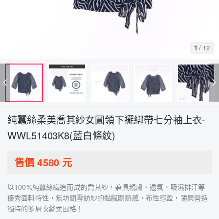
1
/
12
純蠶絲柔美喬其紗女圓領下襬綁帶七分袖上衣-
WWL51403K8(藍白條紋)
售價
4580
元
以100%純蠶絲織造而成的喬其紗，兼具親膚、透氣、吸濕排汗等
優秀面料特性，無坊間雪紡紗的黏膩悶熱感，布性輕盈，隨興營造
獨特的多層次絲柔風格！