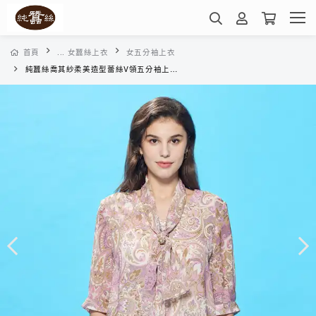
首頁
... 女蠶絲上衣
女五分袖上衣
純蠶絲喬其紗柔美造型蕾絲V領五分袖上衣-WWL41406QX(薰紫佩斯利)