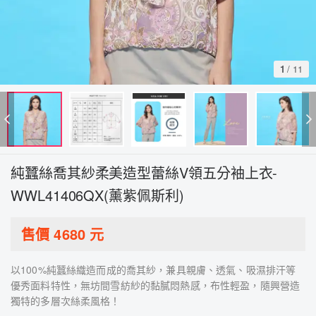
1
/
11
純蠶絲喬其紗柔美造型蕾絲V領五分袖上衣-
WWL41406QX(薰紫佩斯利)
售價
4680
元
以100%純蠶絲織造而成的喬其紗，兼具親膚、透氣、吸濕排汗等
優秀面料特性，無坊間雪紡紗的黏膩悶熱感，布性輕盈，隨興營造
獨特的多層次絲柔風格！